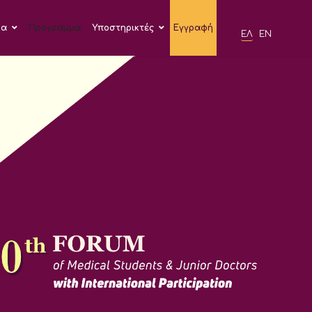
δα
Πρόγραμμα
Υποστηρικτές
Εγγραφή
ΕΛ
EN