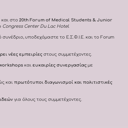
)
και στο
20th Forum of Medical Students & Junior
ο
Congress Center Du Lac Hotel
.
υνέδριο, υποδεχόμαστε το Ε.Σ.Φ.Ι.Ε. και το Forum
ει νέες εμπειρίες
στους συμμετέχοντες.
 workshops
και
ευκαιρίες συνεργασίας
με
ώς και
πρωτότυποι διαγωνισμοί και πολιτιστικές
 ιδεών
για όλους τους συμμετέχοντες.