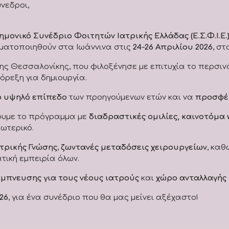
νεδροι,
ημονικό Συνέδριο Φοιτητών Ιατρικής Ελλάδας (Ε.Σ.Φ.Ι.Ε.
γματοποιηθούν στα Ιωάννινα στις
24-26 Απριλίου 2026
, στ
Θεσσαλονίκης, που φιλοξένησε με επιτυχία το περσινό σ
όρεξη για δημιουργία.
ο υψηλό επίπεδο
των προηγούμενων ετών και να
προσφέρ
ουμε το πρόγραμμα με
διαδραστικές ομιλίες, καινοτόμα
ωτερικό.
τρικής Γνώσης
,
ζωντανές μεταδόσεις χειρουργείων
, καθ
ατική εμπειρία όλων.
έμπνευσης για τους νέους ιατρούς
και
χώρο ανταλλαγής
26
, για ένα συνέδριο που θα μας μείνει αξέχαστο!