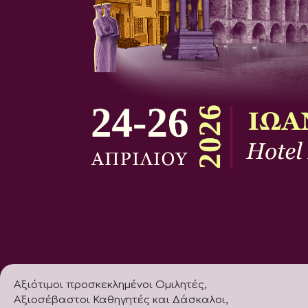
Αξιότιμοι προσκεκλημένοι Ομιλητές,
Αξιοσέβαστοι Καθηγητές και Δάσκαλοι,